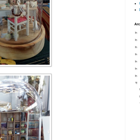
Arc
►
►
►
►
►
►
►
▼