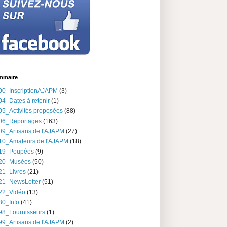
mmaire
00_InscriptionAJAPM
(3)
04_Dates à retenir
(1)
05_Activités proposées
(88)
06_Reportages
(163)
09_Artisans de l'AJAPM
(27)
10_Amateurs de l'AJAPM
(18)
19_Poupées
(9)
20_Musées
(50)
21_Livres
(21)
21_NewsLetter
(51)
22_Vidéo
(13)
30_Info
(41)
98_Fournisseurs
(1)
99_Artisans de l'AJAPM
(2)