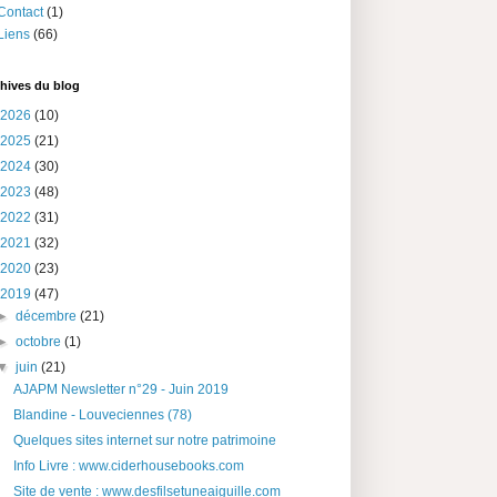
Contact
(1)
Liens
(66)
hives du blog
2026
(10)
2025
(21)
2024
(30)
2023
(48)
2022
(31)
2021
(32)
2020
(23)
2019
(47)
►
décembre
(21)
►
octobre
(1)
▼
juin
(21)
AJAPM Newsletter n°29 - Juin 2019
Blandine - Louveciennes (78)
Quelques sites internet sur notre patrimoine
Info Livre : www.ciderhousebooks.com
Site de vente : www.desfilsetuneaiguille.com