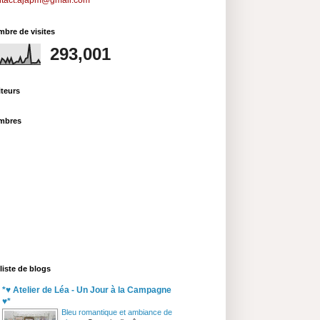
ntact.ajapm@gmail.com
bre de visites
293,001
iteurs
mbres
liste de blogs
*♥ Atelier de Léa - Un Jour à la Campagne
♥*
Bleu romantique et ambiance de