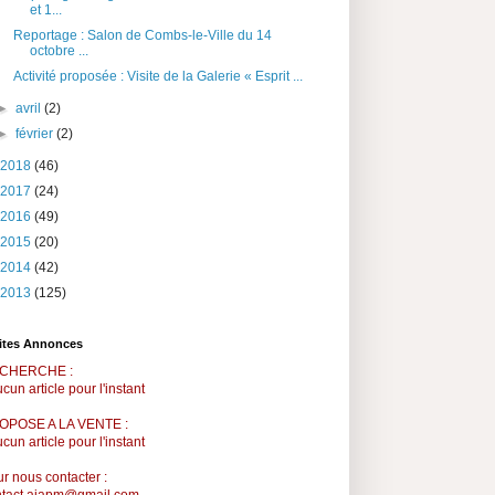
et 1...
Reportage : Salon de Combs-le-Ville du 14
octobre ...
Activité proposée : Visite de la Galerie « Esprit ...
►
avril
(2)
►
février
(2)
2018
(46)
2017
(24)
2016
(49)
2015
(20)
2014
(42)
2013
(125)
ites Annonces
CHERCHE :
ucun article pour l'instant
OPOSE A LA VENTE :
ucun article pour l'instant
r nous contacter :