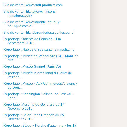
Site de vente : www.craft-products.com
Site de vente : http://www.maisons-
miniatures.com/
Site de vente : www.ladentelledupuy-
boutique.com/a...
Site de vente : http://larondedesaiguilles.com/
Reportage : Talents de Femmes – Fin
Septembre 2018...
Reportage : Naples et ses santons napolitains
Reportage : Musée de Vendeuvre (14) - Mobilier
Min...
Reportage : Musée Guimet (Paris-75)
Reportage : Musée International du Jouet de
Pezena...
Reportage : Musée « Aux Commerces Anciens »
de Dou...
Reportage : Kensington Dollshouse Festival –
1er d...
Reportage : Assemblée Générale du 17
Novembre 2019
Reportage : Salon Paris Création du 25
Novembre 2018
Reportage : Stage « Porche d’automne » les 17