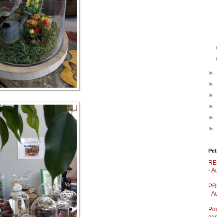
►
►
►
►
►
►
Pet
RE
- A
PR
- A
Pou