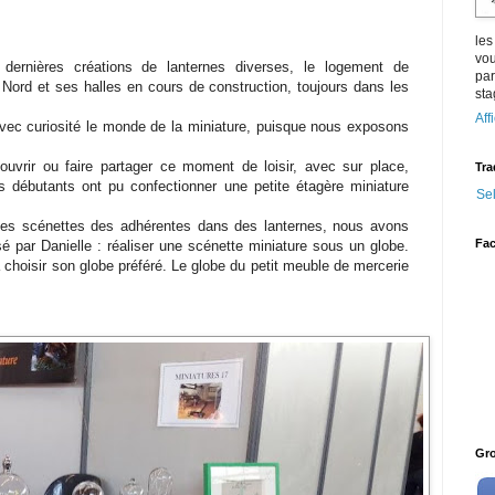
les
vou
rnières créations de lanternes diverses, le logement de
par
 Nord et ses halles en cours de construction, toujours dans les
sta
Aff
vec curiosité le monde de la miniature, puisque nous exposons
ouvrir ou faire partager ce moment de loisir, avec sur place,
Tra
es débutants ont pu confectionner une petite étagère miniature
Se
des scénettes des adhérentes dans des lanternes, nous avons
Fa
sé par Danielle : réaliser une scénette miniature sous un globe.
 à choisir son globe préféré. Le globe du petit meuble de mercerie
Gr